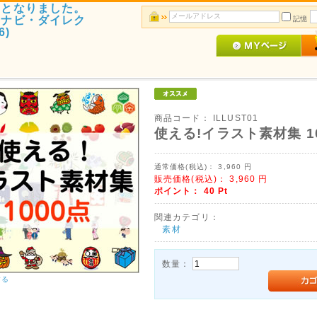
了となりました。
アナビ・ダイレク
記憶
6)
商品コード：
ILLUST01
使える!イラスト素材集 1
通常価格(税込)：
3,960
円
販売価格(税込)：
3,960
円
ポイント：
40
Pt
関連カテゴリ：
素材
数量：
する