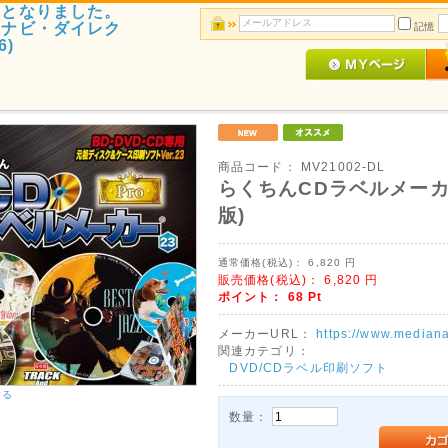
了となりました。
アナビ・ダイレク
記憶
6)
商品コード：
MV21002-DL
らくちんCDラベルメーカー
版)
通常価格(税込)：
6,820
円
販売価格(税込)：
6,820
円
ポイント：
68
Pt
メーカーURL：
https://www.mediana
関連カテゴリ：
DVD/CDラベル印刷ソフト
する
数量：