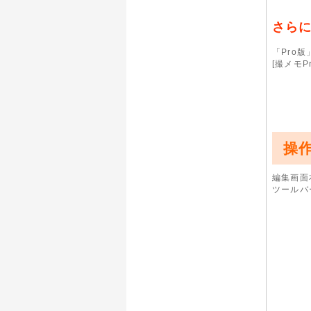
さらに
「Pro
[撮メモP
操
編集画面
ツールバ