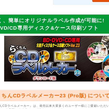
く、簡単にオリジナルラベル作成が可能に!
/DVD/CD専用ディスク&ケース印刷ソフト
ちんCDラベルメーカー23 (Pro版) につい
んCDラベルメーカー』は、発売以来大変多くのユーザー様にご愛顧いただい